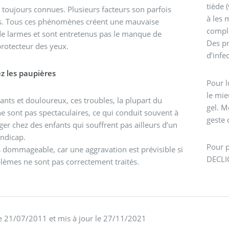
tiède 
 toujours connues. Plusieurs facteurs son parfois
à les 
és. Tous ces phénomènes créent une mauvaise
compl
de larmes et sont entretenus pas le manque de
Des pr
protecteur des yeux.
d’infe
z les paupières
Pour l
le mie
ants et douloureux, ces troubles, la plupart du
gel. M
e sont pas spectaculaires, ce qui conduit souvent à
geste 
iger chez des enfants qui souffrent pas ailleurs d’un
ndicap.
Pour p
s dommageable, car une aggravation est prévisible si
DECLIC
lèmes ne sont pas correctement traités.
Rédigé le 21/07/2011 et mis à jour le 27/11/2021