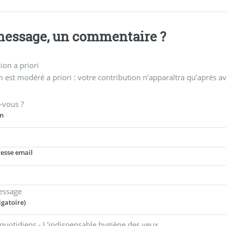
essage, un commentaire ?
on a priori
 est modéré a priori : votre contribution n’apparaîtra qu’après av
-vous ?
m
resse email
essage
igatoire)