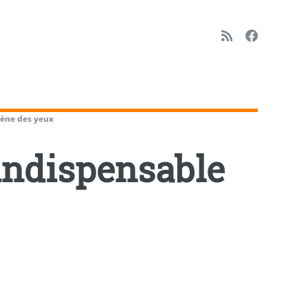
iène des yeux
’indispensable