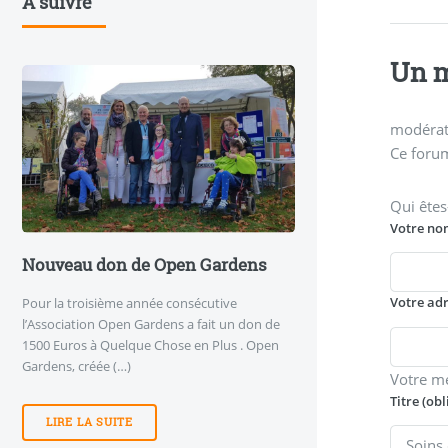
A suivre
Un m
modérati
Ce forum
Qui êtes
Votre no
Nouveau don de Open Gardens
Votre ad
Pour la troisième année consécutive
l’Association Open Gardens a fait un don de
1500 Euros à Quelque Chose en Plus . Open
Gardens, créée (…)
Votre m
Titre (obl
LIRE LA SUITE