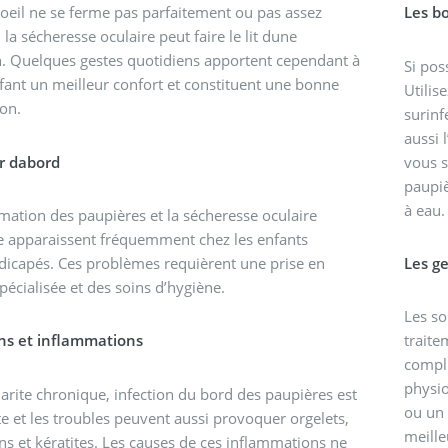
oeil ne se ferme pas parfaitement ou pas assez
Les b
 la sécheresse oculaire peut faire le lit dune
n. Quelques gestes quotidiens apportent cependant à
Si pos
fant un meilleur confort et constituent une bonne
Utilis
on.
surinf
aussi 
r dabord
vous s
paupiè
à eau.
mation des paupières et la sécheresse oculaire
 apparaissent fréquemment chez les enfants
icapés. Ces problèmes requièrent une prise en
Les g
pécialisée et des soins d’hygiène.
Les so
ons et inflammations
traite
compli
physio
arite chronique, infection du bord des paupières est
ou un 
e et les troubles peuvent aussi provoquer orgelets,
meille
ns et kératites. Les causes de ces inflammations ne